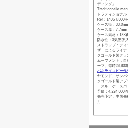
ディング」
Traditionnelle man
トラディショナル
Ref：140ST/000R
ケース径：33.0m
ケース厚：7.7mm
ケース素材：18K(
防水性：3気圧(約3
ストラップ：ディ
ザーによるライナー
クゴールド製クラ
ムーブメント：自動
ーブ、毎時28,80
パネライコピー代
ヤモンド、サンバー
クゴールド製アプ
ースルーケースバ
予価：4,224,000
発売予定：中国先行発
月