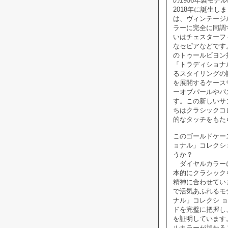
の1956年製モ
2018年に誕生
は、ヴィンテージ
ラーに完全に同調
いはチェスターフ
なセピアなどです
のトゥールビヨン
「トラディショナ
るスタイリングの
を展開するケース
ーオブパールやパ
す。この新しいサ
ちはクラシックコ
的なタッチをもた
このゴールドケー
ョナル」コレクシ
うか？
ダイヤルカラーに
本的にクラシック
精神に合わせてい
で活気あふれるモ
ナル」コレクシ 
ドを完璧に把握し
を証明しています
ルカラーが加わる