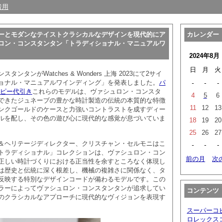
者用
ーとモダンなテイストクラシカルなデザインを現代的にア
カレンダー
ロン・コンスタンタン「トラディショナル・マニュアルワ
2024年8月
日
月
火
ンタンがWatches & Wonders 上海 2023にて2サイ
ョナル・マニュアルワインディング」を発表しました。
パ
-
-
-
コピー代引き
これらのモデルは、ヴァシュロン・コンスタ
4
5
6
できたジュネーブの豊かな時計製造の伝統の本質的な特徴
11
12
13
ンクゴールドのケースと力強いコントラストを成すディー
ルを配し、その色の遊び心に現代的な感覚が息づいていま
18
19
20
25
26
27
＆ヘリテージディレクター、クリスチャン・セルモニはこ
-
-
-
トラディショナル」コレクションは、ヴァシュロン・コン
前の月
次
正しい時計づくりにおける正当性を余すところなく体現し
は歴史と伝統に深く根差し、機械の複雑さに関係なく、タ
反映する特別なデザインコードが備わるモデルです。この
ラーによってヴァシュロン・コンスタンタンが追求してい
コンテンツ
のクラシカルなアプローチに現代的なヴィジョンを表現す
スーパーコ
ロレックス