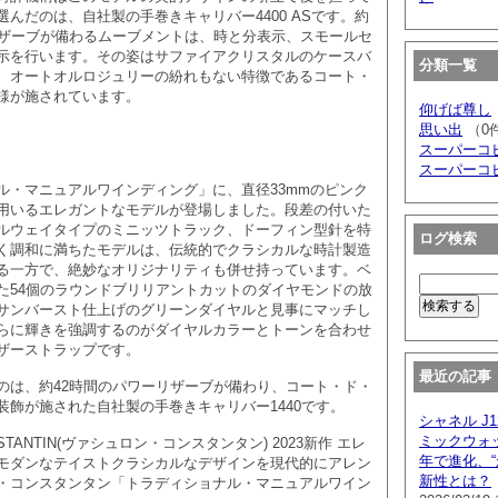
んだのは、自社製の手巻きキャリバー4400 ASです。約
リザーブが備わるムーブメントは、時と分表示、スモールセ
示を行います。その姿はサファイアクリスタルのケースバ
分類一覧
、オートオルロジュリーの紛れもない特徴であるコート・
様が施されています。
仰げば尊し
思い出
（0
スーパーコ
スーパーコ
ル・マニュアルワインディング」に、直径33mmのピンク
用いるエレガントなモデルが登場しました。段差の付いた
ルウェイタイプのミニッツトラック、ドーフィン型針を特
ログ検索
く調和に満ちたモデルは、伝統的でクラシカルな時計製造
る一方で、絶妙なオリジナリティも併せ持っています。ベ
た54個のラウンドブリリアントカットのダイヤモンドの放
サンバースト仕上げのグリーンダイヤルと見事にマッチし
らに輝きを強調するのがダイヤルカラーとトーンを合わせ
ザーストラップです。
最近の記事
は、約42時間のパワーリザーブが備わり、コート・ド・
装飾が施された自社製の手巻きキャリバー1440です。
シャネル J1
ミックウォッ
NSTANTIN(ヴァシュロン・コンスタンタン) 2023新作 エレ
年で進化、“
モダンなテイストクラシカルなデザインを現代的にアレン
新性とは？
・コンスタンタン「トラディショナル・マニュアルワイン