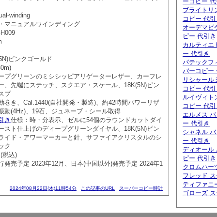
ーコピー 
ブライトリン
ual-winding
コピー 代引
・マニュアルワインディング
オーデマピゲ
-H009
ピー 代引き
m
カルティエ 
ー 代引き
5N)ピンクゴールド
パテックフィ
0m)
パーコピー
ープグリーンのミシシッピアリゲーターレザー、カーフレ
リシャールミ
、先端にステッチ、スクエア・スケール、18K(5N)ピン
コピー 代引
スプ
ルイヴィトン
巻き、Cal.1440(自社開発・製造)、約42時間パワーリザ
コピー 代引
0振動(4Hz)、19石、ジュネーブ・シール取得
エルメス バ
引き
仕様：時・分表示、ゼルに54個のラウンドカットダイ
ー 代引き
スト仕上げのディープグリーンダイヤル、18K(5N)ピン
シャネル バ
ライド・アワーマーカーと針、サファイアクリスタルのシ
ー 代引き
ック
ディオール 
円(税込)
ピー 代引き
売予定 2023年12月、日本(中国以外)発売予定 2024年1
クロムハー
フレッド 
ティファニ
2024年08月22日(木)11時54分
この記事のURL
スーパーコピー時計
ゴローズ 