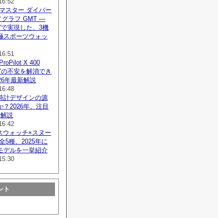
16:52
マスター ダイバー
ノグラフ GMT —
”で実現した、3機
極スポーツウォッ
16:51
Pilot X 400
”の不安を解消でき
26年最新解説
16:48
時計デザインの源
？2026年、注目
で解説
16:42
スウォッチ×スヌー
全5種、2025年に
モデルを一挙紹介
15:30
ント