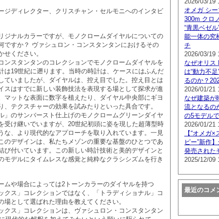
2026/03/19 
オメガ シー
ージディレクター、クリスチャン・セルモニへのインタビ
300m クロ
“青黒ベゼル
リジナルカラーですが、モノクロームダイヤルについての
能一体の究
何ですか？ ヴァシュロン・コンスタンタンにおけるその
チ
かせください。
2026/03/19 
ンスタンタンのコレクションでモノクロームダイヤルを
なぜオリス Pro
計は19世紀に遡ります。当時の時計は、ケースにはふんだ
は“動力不足
していましたが、ダイヤルは、控え目でした。控え目とは
るのか？20
イスはすでに新しい装飾技法を表現する場として探求が進
2026/01/21 
。マットな表面に数字を植えたり、ダイヤル中央部にギヨ
なぜ建築が
り、テクスチャーの効果を試みたりといった具合です。
流となるのか
ル」のサンバースト仕上げのモノクロームグリーンダイヤ
の5モデル
を受け継いでいますが、20世紀初頭に姿を現した超薄型時
2026/01/21 
うな、より現代的なアプローチを取り入れています。一見
【“オメガ×
このデザインは、私たちメゾンの重要な基盤のひとつであ
ピー”新作】
結び付いています。この新しい時計技術と美的デザインと
発売された
のモデルにタイムレスな感覚と純粋なクラシシズムを行き
2025/12/09 
ームや場合によっては2トーンカラーのダイヤルを持つ
最近のコメ
ックス」コレクションではなく、「トラディショナル」コ
の場として選ばれた理由を教えてください。
ックス」コレクションは、ヴァシュロン・コンスタンタン