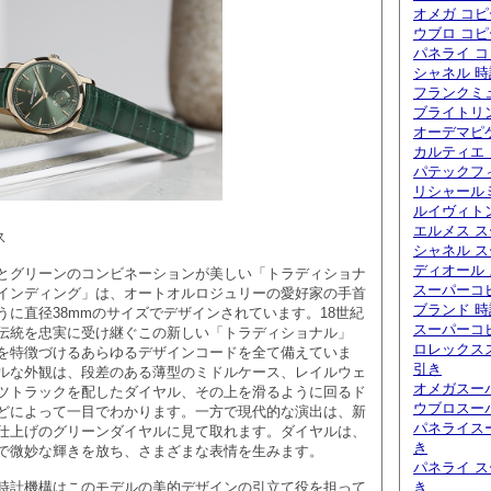
オメガ コピ
ウブロ コピ
パネライ 
シャネル 
フランクミ
ブライトリ
オーデマピ
カルティエ
パテックフ
リシャール
ルイヴィト
エルメス 
ス
シャネル 
ディオール
グリーンのコンビネーションが美しい「トラディショナ
スーパーコ
インディング」は、オートオルロジュリーの愛好家の手首
ブランド 時
うに直径38mmのサイズでデザインされています。18世紀
スーパーコピ
伝統を忠実に受け継ぐこの新しい「トラディショナル」
ロレックス
を特徴づけるあらゆるデザインコードを全て備えていま
引き
ルな外観は、段差のある薄型のミドルケース、レイルウェ
オメガスー
ツトラックを配したダイヤル、その上を滑るように回るド
ウブロスー
どによって一目でわかります。一方で現代的な演出は、新
パネライス
仕上げのグリーンダイヤルに見て取れます。ダイヤルは、
き
で微妙な輝きを放ち、さまざまな表情を生みます。
パネライ ス
き
計機構はこのモデルの美的デザインの引立て役を担って