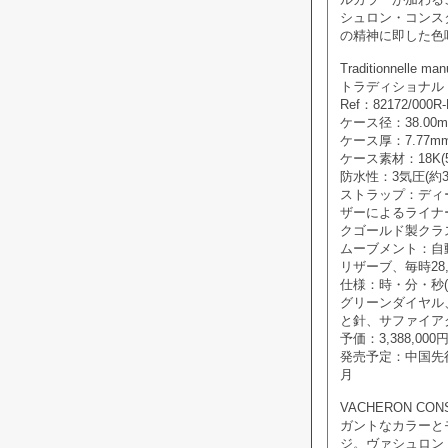
シュロン・コンス
の精神に即した色
Traditionnelle man
トラディショナル
Ref：82172/000R-
ケース径：38.00
ケース厚：7.77m
ケース素材：18K(
防水性：3気圧(約3
ストラップ：ディ
ザーによるライナー
クゴールド製クラ
ムーブメント：自動巻
リザーブ、毎時28,
仕様：時・分・秒
グリーンダイヤル、
と針、サファイア
予価：3,388,000
発売予定：中国先行発
月
VACHERON CO
ガントなカラーと
ジ。ヴァシュロン