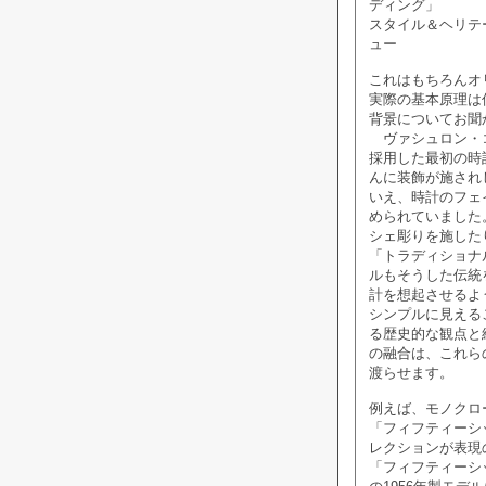
ディング」
スタイル＆ヘリテ
ュー
これはもちろんオ
実際の基本原理は
背景についてお聞
ヴァシュロン・コ
採用した最初の時
んに装飾が施され
いえ、時計のフェ
められていました
シェ彫りを施した
「トラディショナ
ルもそうした伝統
計を想起させるよ
シンプルに見える
る歴史的な観点と
の融合は、これら
渡らせます。
例えば、モノクロ
「フィフティーシ
レクションが表現
「フィフティーシ