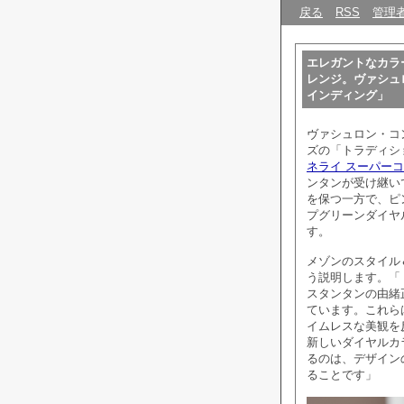
戻る
RSS
管理
エレガントなカラ
レンジ。ヴァシュ
インディング」
ヴァシュロン・コンスタ
ズの「トラディシ
ネライ スーパー
ンタンが受け継い
を保つ一方で、ピ
プグリーンダイヤ
す。
メゾンのスタイル
う説明します。「
スタンタンの由緒
ています。これら
イムレスな美観を
新しいダイヤルカ
るのは、デザイン
ることです」