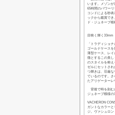
います。メゾンが選
65時間のパワー
コンドによる秒表
ックから鑑賞でき
ド・ジュネーブ模
目映く輝く33mm
「トラディショナ
ゴールドケースを
薄型ケース、レイ
徴とするこの美し
のスタイルを称え
ゼルにセットされ
つ輝きは、荘厳な
ているのです。さ
たアリゲーターレ
背後で時を刻むの
ジュネーブ模様の
VACHERON CO
ガントなカラーと
ジ。ヴァシュロン