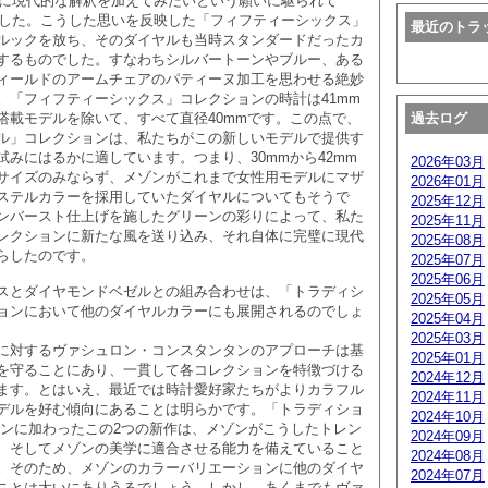
デルに現代的な解釈を加えてみたいという願いに駆られて
しました。こうした思いを反映した「フィフティーシックス」
最近のトラ
ルックを放ち、そのダイヤルも当時スタンダードだったカ
するものでした。すなわちシルバートーンやブルー、ある
ィールドのアームチェアのパティーヌ加工を思わせる絶妙
。「フィフティーシックス」コレクションの時計は41mm
過去ログ
搭載モデルを除いて、すべて直径40mmです。この点で、
ル」コレクションは、私たちがこの新しいモデルで提供す
試みにはるかに適しています。つまり、30mmから42mm
2026年03月
サイズのみならず、メゾンがこれまで女性用モデルにマザ
2026年01月
ステルカラーを採用していたダイヤルについてもそうで
2025年12月
ンバースト仕上げを施したグリーンの彩りによって、私た
2025年11月
レクションに新たな風を送り込み、それ自体に完璧に現代
2025年08月
らしたのです。
2025年07月
2025年06月
スとダイヤモンドベゼルとの組み合わせは、「トラディシ
2025年05月
ョンにおいて他のダイヤルカラーにも展開されるのでしょ
2025年04月
2025年03月
対するヴァシュロン・コンスタンタンのアプローチは基
2025年01月
を守ることにあり、一貫して各コレクションを特徴づける
2024年12月
ます。とはいえ、最近では時計愛好家たちがよりカラフル
2024年11月
デルを好む傾向にあることは明らかです。「トラディショ
2024年10月
ョンに加わったこの2つの新作は、メゾンがこうしたトレン
2024年09月
、そしてメゾンの美学に適合させる能力を備えていること
2024年08月
。そのため、メゾンのカラーバリエーションに他のダイヤ
2024年07月
ことは大いにありうるでしょう。しかし、あくまでもヴァ