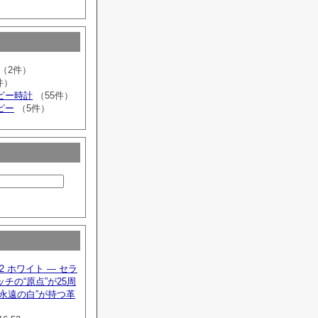
（2件）
件）
ピー時計
（55件）
ピー
（5件）
2 ホワイト — セラ
チの“原点”が25周
永遠の白”が持つ革