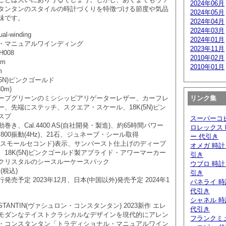
2024年06月
タンタンのスタイルの時計づくりを特徴づける節度や気品
2024年05月
味です。
2024年04月
2024年03月
ual-winding
2024年01月
・マニュアルワインディング
2023年11月
H008
2010年02月
mm
2010年01月
m
5N)ピンクゴールド
0m)
リンク集
ープグリーンのミシシッピアリゲーターレザー、カーフレ
、先端にステッチ、スクエア・スケール、18K(5N)ピン
スプ
スーパーコ
き、Cal.4400 AS(自社開発・製造)、約65時間パワー
ロレックス 
800振動(4Hz)、21石、ジュネーブ・シール取得
ー 代引き
(スモールセコンド)表示、サンバースト仕上げのディープ
オメガ 時計
18K(5N)ピンクゴールド製アプライド・アワーマーカー
引き
クリスタルのシースルーケースバック
ウブロ 時計
円(税込)
引き
売予定 2023年12月、日本(中国以外)発売予定 2024年1
パネライ 時
代引き
シャネル 時
NSTANTIN(ヴァシュロン・コンスタンタン) 2023新作 エレ
代引き
モダンなテイストクラシカルなデザインを現代的にアレン
フランクミュ
・コンスタンタン「トラディショナル・マニュアルワイン