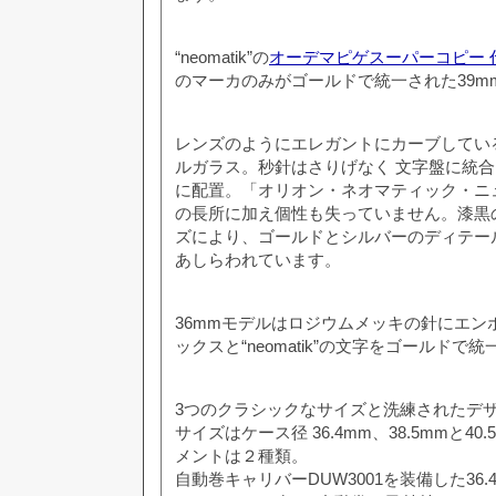
“neomatik”の
オーデマピゲスーパーコピー 
のマーカのみがゴールドで統一された39m
レンズのようにエレガントにカーブしてい
ルガラス。秒針はさりげなく 文字盤に統
に配置。「オリオン・ネオマティック・ニ
の長所に加え個性も失っていません。漆黒
ズにより、ゴールドとシルバーのディテー
あしらわれています。
36mmモデルはロジウムメッキの針にエン
ックスと“neomatik”の文字をゴールドで統
3つのクラシックなサイズと洗練されたデ
サイズはケース径 36.4mm、38.5mmと4
メントは２種類。
自動巻キャリバーDUW3001を装備した36.4