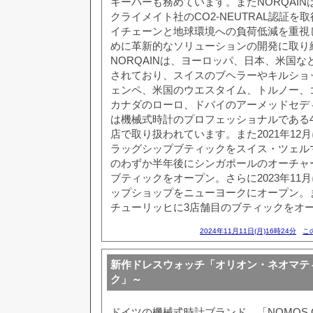
キーパーも務めています。またNORQAINは
クライメイト社のCO2-NEUTRAL認証
イチェーンと地球環境への負荷低減を重視
めに革新的なソリューションの開発に取り
NORQAINは、ヨーロッパ、日本、米国
されており、スイスのブヘラーやキルショ
ェンペ、米国のウエスタイム、トルノー、
カナダのローロ、ドバイのアーメッドセデ
は機械式時計のプロフェッショナルである
店で取り扱われています。また2021年12月
ラッグシップブティックをスイス・ツェル
のわずか半年後にシンガポールのオーチャ
ブティックをオープン。さらに2023年11
ップショップをニューヨークにオープン。
チューリッヒに3店舗目のブティックをオ
2024年11月11日(月)16時24分
こ
新作ドレスウォッチ「オリオン・ネオマテ
ク」～
ドイツの機械式時計ブランド、「NOMOS GLA