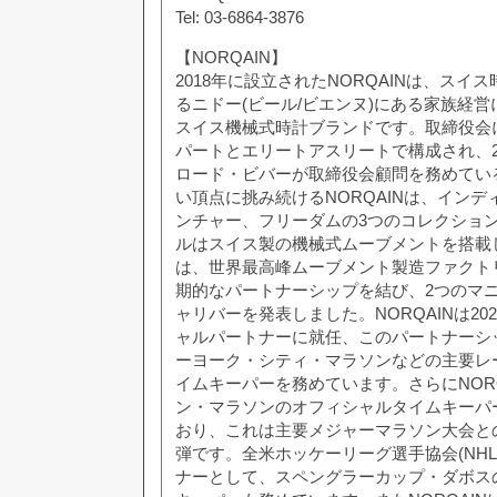
Tel: 03-6864-3876
【NORQAIN】
2018年に設立されたNORQAINは、スイ
るニドー(ビール/ビエンヌ)にある家族経
スイス機械式時計ブランドです。取締役会
パートとエリートアスリートで構成され、2
ロード・ビバーが取締役会顧問を務めてい
い頂点に挑み続けるNORQAINは、イン
ンチャー、フリーダムの3つのコレクショ
ルはスイス製の機械式ムーブメントを搭載し
は、世界最高峰ムーブメント製造ファクト
期的なパートナーシップを結び、2つのマ
ャリバーを発表しました。NORQAINは20
ャルパートナーに就任、このパートナーシッ
ーヨーク・シティ・マラソンなどの主要レ
イムキーパーを務めています。さらにNORQ
ン・マラソンのオフィシャルタイムキーパー
おり、これは主要メジャーマラソン大会と
弾です。全米ホッケーリーグ選手協会(NHL
ナーとして、スペングラーカップ・ダボス