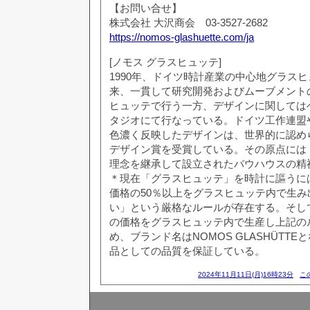
【お問い合せ】
株式会社 ⼤沢商会 03-3527-2682
https://nomos-glashuette.com/ja
[ノモス グラスヒュッテ]
1990年、ドイツ時計産業の中心地グラス
来、一貫して研究開発およびムーブメント
ヒュッテで行う一方、デザインに関しては
タジオにて行なっている。ドイツ工作連盟
色濃く反映したデザインは、世界的に認めら
デザイン賞を受賞している。その原点には
理念を継承して設立されたバウハウスの精
＊現在「グラスヒュッテ」を時計に謳うに
価格の50％以上をグラスヒュッテ内で生
い」という厳格なルールが存在する。そし
の価格をグラスヒュッテ内で生産し上記の
め、ブランド名はNOMOS GLASHÜTT
品としての品質を保証している。
2024年11月11日(月)16時23分
こ